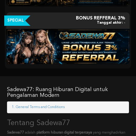
BONUS REFFERAL 3%
SPECIAL
Tanggal akhir:
-
Sadewa77: Ruang Hiburan Digital untuk
Pengalaman Modern
1. General Terms and Conditions
Tentang Sadewa77
Sadewa77
adalah
platform hiburan digital terpercaya
yang menghadirkan