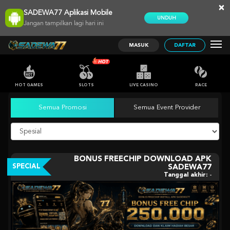
×
SADEWA77 Aplikasi Mobile
UNDUH
Jangan tampilkan lagi hari ini
MASUK
DAFTAR
HOT GAMES
SLOTS
LIVE CASINO
RACE
Semua Promosi
Semua Event Provider
BONUS FREECHIP DOWNLOAD APK
SPECIAL
SADEWA77
Tanggal akhir:
-