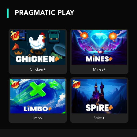
PRAGMATIC PLAY
Chicken+
Mines+
Limbo+
Spire+