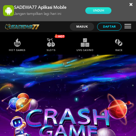
×
SADEWA77 Aplikasi Mobile
UNDUH
Jangan tampilkan lagi hari ini
MASUK
DAFTAR
HOT GAMES
SLOTS
LIVE CASINO
RACE