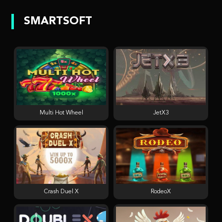
SMARTSOFT
Multi Hot Wheel
JetX3
Crash Duel X
RodeoX