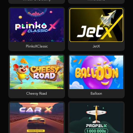
PlinkoXClassic
JetX
Cheesy Road
Balloon