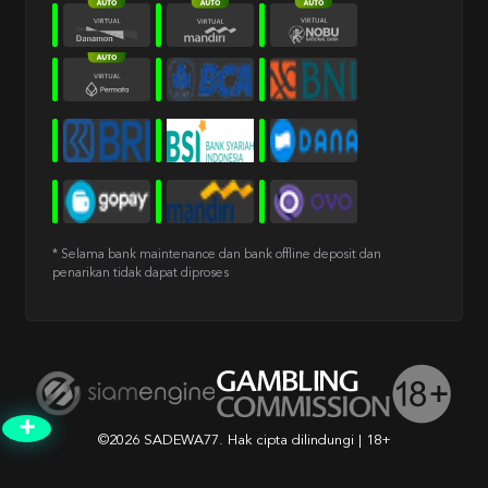
* Selama bank maintenance dan bank offline deposit dan
penarikan tidak dapat diproses
open ROMEOUNO
➕
©2026 SADEWA77. Hak cipta dilindungi | 18+