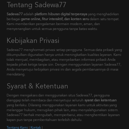
Tentang Sadewa77
Sadewa77
adalah
platform hiburan digital terpercaya
yang menghadirkan
berbagai
game online, fitur interaktif, dan konten seru
dalam satu tempat.
Kami memberikan pengalaman bermain modern, aman, dan
menyenangkan untuk semua pengguna tanpa batas waktu.
Kebijakan Privasi
Sadewa77 menghormati privasi setiap pengguna. Semua data pribadi yang
dikumpulkan digunakan hanya untuk meningkatkan kualitas layanan. Kami
tidak menjual, membagikan, atau menyebarkan informasi pribadi Anda
kepada pihak ketiga tanpa izin. Dengan menggunakan layanan Sadewa77,
Anda menyetujui kebijakan privasi ini dan segala pembaruannya di masa
mendatang.
Syarat & Ketentuan
Dengan mengakses dan menggunakan situs Sadewa77, pengguna
dianggap telah membaca dan menyetujui seluruh
syarat dan ketentuan
yang berlaku. Dilarang menggunakan layanan kami untuk aktivitas yang
melanggar hukum, merugikan pihak lain, atau menyalahgunakan sistem.
Sadewa77 berhak mengubah, memperbarui, atau menghentikan layanan
kapan pun tanpa pemberitahuan terlebih dahulu.
Tentang Kami
|
Kontak
|