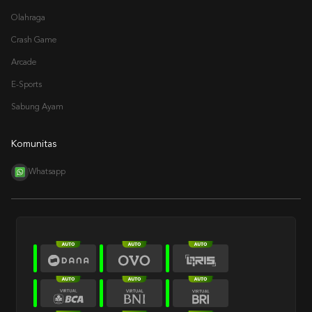
Olahraga
Crash Game
Arcade
E-Sports
Sabung Ayam
Komunitas
Whatsapp