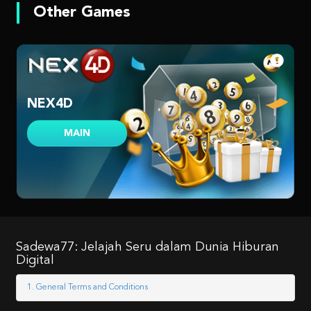
Other Games
NEX4D
MAIN
Sadewa77: Jelajah Seru dalam Dunia Hiburan
Digital
1. General Terms and Conditions