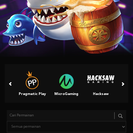
Pragmatic Play
MicroGaming
Hacksaw
King