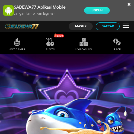
×
SADEWA77 Aplikasi Mobile
UNDUH
Jangan tampilkan lagi hari ini
MASUK
DAFTAR
HOT GAMES
SLOTS
LIVE CASINO
RACE