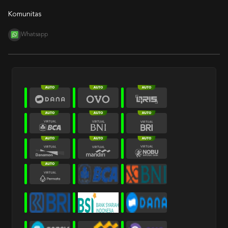
Komunitas
Whatsapp