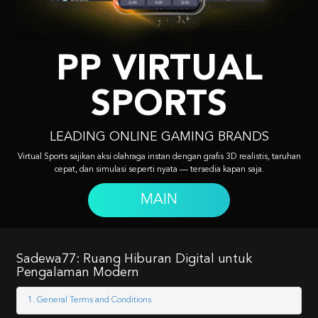
PP VIRTUAL
SPORTS
LEADING ONLINE GAMING BRANDS
Virtual Sports sajikan aksi olahraga instan dengan grafis 3D realistis, taruhan
cepat, dan simulasi seperti nyata — tersedia kapan saja.
MAIN
Sadewa77: Ruang Hiburan Digital untuk
Pengalaman Modern
1. General Terms and Conditions