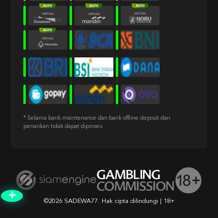
* Selama bank maintenance dan bank offline deposit dan
penarikan tidak dapat diproses
open ROMEOUNO
➕
©2026 SADEWA77. Hak cipta dilindungi | 18+