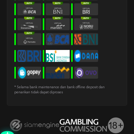
* Selama bank maintenance dan bank offline deposit dan
penarikan tidak dapat diproses