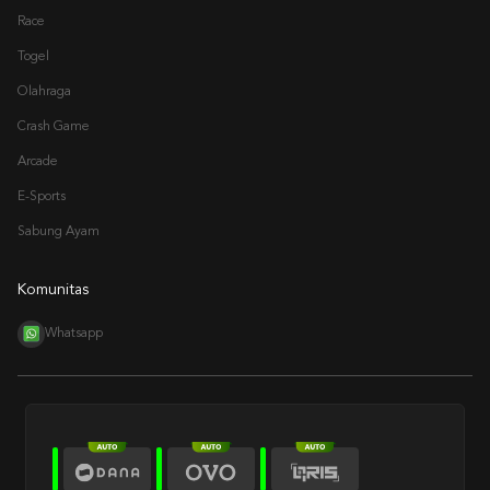
Race
Togel
Olahraga
Crash Game
Arcade
E-Sports
Sabung Ayam
Komunitas
Whatsapp